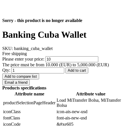
Sorry - this product is no longer available
Banking Cuba Wallet
SKU:
banking_cuba_wallet
Free shipping
Please enter your price:
The price must be from 10.000 (EUR) to 5,000.000 (EUR)
Qty:
Add to cart
Add to compare list
Email a friend
Products specifications
Attribute name
Attribute value
Load MiTransfer Bolsa, MiTransfer
productSelectionPageHeader
Bolsa
iconClass
icon-ais-new-usd
fontClass
font-ais-new-usd
iconCode
&#xe605