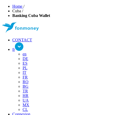
Home
/
Cuba
/
Banking Cuba Wallet
CONTACT
fr
en
DE
ES
PL
IT
FR
RO
BG
TR
HR
UA
MX
CL
Connexion