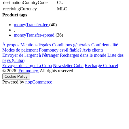
destinationCountryCode
CU
receivingCurrency
MLC
Product tags
moneyTransfer-fee
(40)
,
moneyTransfer-spread
(36)
À propos
Mentions légales
Conditions générales
Confidentialité
Modes de paiement
Fonmoney est-il fiable?
Avis clients
Envoyer de l'argent à l'étranger
Recharges dans le monde
Liste des
pays (Cuba)
Envoyer de l'argent à Cuba
Newsletter Cuba
Recharge Cubacel
© 2026.
Fonmoney.
All rights reserved.
Cookie Policy
Powered by
nopCommerce