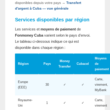
disponibles depuis votre pays →
Transfert
d'argent à Cuba — vue générale
Services disponibles par région
Les services et
moyens de paiement
de
Fonmoney Cuba
varient selon le pays d'envoi.
Le tableau ci-dessous indique ce qui est
disponible dans chaque région :
Moyens
Money
Région
Pays
Cubacel
de
Transfer
paiement
Carte,
Europe
30
✓
✓
virement,
(EEE)
MyBank
Royaume-
Carte,
1
✓
✓
Uni
virement