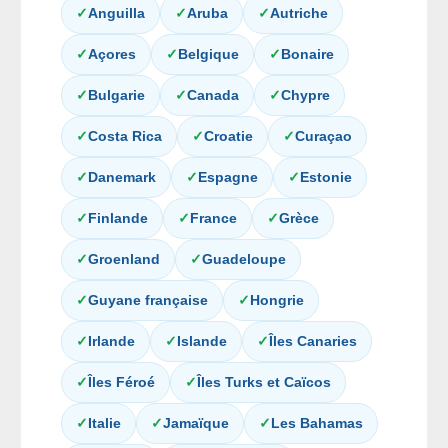
✓
Anguilla
✓
Aruba
✓
Autriche
✓
Açores
✓
Belgique
✓
Bonaire
✓
Bulgarie
✓
Canada
✓
Chypre
✓
Costa Rica
✓
Croatie
✓
Curaçao
✓
Danemark
✓
Espagne
✓
Estonie
✓
Finlande
✓
France
✓
Grèce
✓
Groenland
✓
Guadeloupe
✓
Guyane française
✓
Hongrie
✓
Irlande
✓
Islande
✓
Îles Canaries
✓
Îles Féroé
✓
Îles Turks et Caïcos
✓
Italie
✓
Jamaïque
✓
Les Bahamas