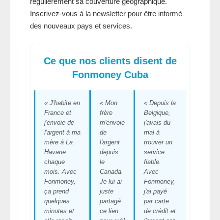
régulièrement sa couverture géographique.
Inscrivez-vous à la newsletter pour être informé
des nouveaux pays et services.
Ce que nos clients disent de
Fonmoney Cuba
« J'habite en
« Mon
« Depuis la
France et
frère
Belgique,
j'envoie de
m'envoie
j'avais du
l'argent à ma
de
mal à
mère à La
l'argent
trouver un
Havane
depuis
service
chaque
le
fiable.
mois. Avec
Canada.
Avec
Fonmoney,
Je lui ai
Fonmoney,
ça prend
juste
j'ai payé
quelques
partagé
par carte
minutes et
ce lien
de crédit et