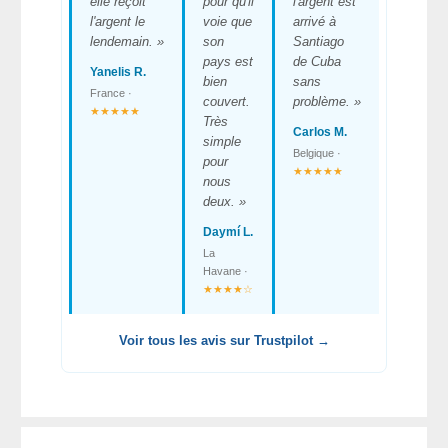
elle reçoit
pour qu'il
l'argent est
l'argent le
voie que
arrivé à
lendemain. »
son
Santiago
pays est
de Cuba
Yanelis R.
bien
sans
France ·
couvert.
problème. »
★★★★★
Très
Carlos M.
simple
Belgique ·
pour
★★★★★
nous
deux. »
Daymí L.
La
Havane ·
★★★★☆
Voir tous les avis sur Trustpilot →