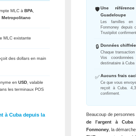
Une référenc
🛡️
ompte MLC à
BPA
,
Guadeloupe
 Metropolitano
Les familles en
Fonmoney depuis d
Trustpilot confirment
e MLC existante
Données chiffré
🔒
Chaque transaction 
Vos coordonnées 
eçoit des dollars en main
destinataire à Cuba 
Aucuns frais ca
✅
nonyme en
USD
, valable
Ce que vous envoye
reçoit à Cuba. 4,3
dans les terminaux POS
confirment.
Beaucoup de personnes
t à Cuba depuis la
de l'argent à Cuba
Fonmoney
, la démarche 