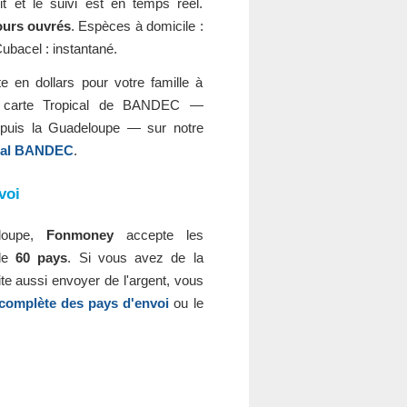
t et le suivi est en temps réel.
jours ouvrés
. Espèces à domicile :
ubacel : instantané.
 en dollars pour votre famille à
 carte Tropical de BANDEC —
epuis la Guadeloupe — sur notre
ical BANDEC
.
voi
loupe,
Fonmoney
accepte les
 de
60 pays
. Si vous avez de la
aite aussi envoyer de l'argent, vous
e complète des pays d'envoi
ou le