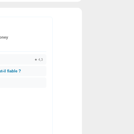
oney
★ 4,3
-il fiable ?