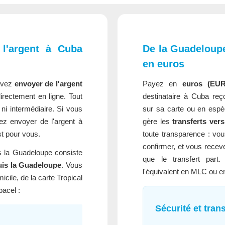
l'argent à Cuba
De la Guadeloupe
en euros
uvez
envoyer de l'argent
Payez en
euros (EUR
irectement en ligne. Tout
destinataire à Cuba reç
ni intermédiaire. Si vous
sur sa carte ou en espè
ez envoyer de l'argent à
gère les
transferts ver
st pour vous.
toute transparence : vou
confirmer, et vous recev
is la Guadeloupe consiste
que le transfert part
uis la Guadeloupe
. Vous
l'équivalent en MLC ou en
ile, de la carte Tropical
acel :
Sécurité et tra