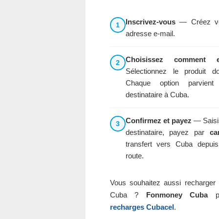
Inscrivez-vous
— Créez vo
1
adresse e-mail.
Choisissez comment en
2
Sélectionnez le produit 
Chaque option parvient
destinataire à Cuba.
Confirmez et payez
— Saisi
3
destinataire, payez par
ca
transfert vers Cuba depui
route.
Vous souhaitez aussi recharger 
Cuba ?
Fonmoney Cuba
pr
recharges Cubacel
.