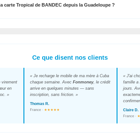
 la carte Tropical de BANDEC depuis la Guadeloupe ?
Ce que disent nos clients
« Je recharge le mobile de ma mère à Cuba
« J'ai ch
 virement
chaque semaine. Avec
Fonmoney
, le crédit
famille a
œur en
arrive en quelques minutes — sans
jours. A
oc. »
inscription, sans friction. »
exacteme
confirmer
Thomas R.
France ·
★★★★★
Claire D.
France ·