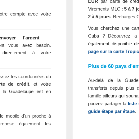
EUR
par carte de crédi
Virements MLC :
5 à 7 
tre compte avec votre
2 à 5 jours
. Recharges C
Vous cherchez une carte
Cuba ? Découvrez la
voyer l'argent
—
également disponible d
dont vous avez besoin.
page sur la carte Trop
 directement à votre
Plus de 60 pays d'en
ssez les coordonnées du
Au-delà de la Guade
rte de crédit
, et votre
transferts depuis plus
s la Guadeloupe est en
famille ailleurs qui souh
pouvez partager la
list
guide étape par étape
.
le mobile d'un proche à
opose également les