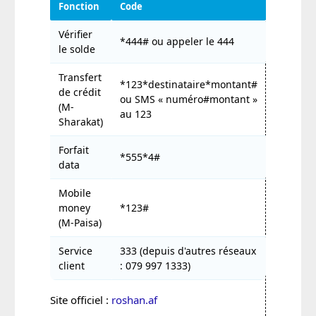
Fonction
Code
Vérifier
*444# ou appeler le 444
le solde
Transfert
*123*destinataire*montant#
de crédit
ou SMS « numéro#montant »
(M-
au 123
Sharakat)
Forfait
*555*4#
data
Mobile
money
*123#
(M-Paisa)
Service
333 (depuis d'autres réseaux
client
: 079 997 1333)
Site officiel :
roshan.af