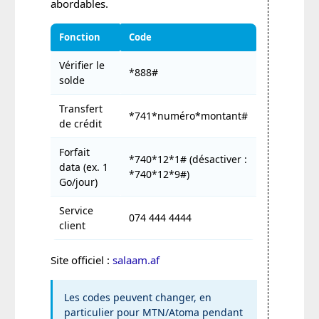
abordables.
Fonction
Code
Vérifier le
*888#
solde
Transfert
*741*numéro*montant#
de crédit
Forfait
*740*12*1# (désactiver :
data (ex. 1
*740*12*9#)
Go/jour)
Service
074 444 4444
client
Site officiel :
salaam.af
Les codes peuvent changer, en
particulier pour MTN/Atoma pendant