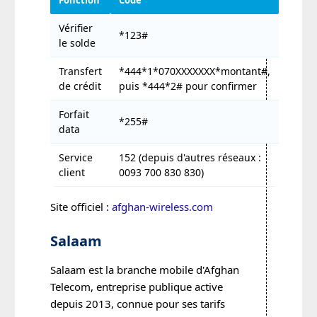
Vérifier
*123#
le solde
Transfert
*444*1*070XXXXXXX*montant#,
de crédit
puis *444*2# pour confirmer
Forfait
*255#
data
Service
152 (depuis d'autres réseaux :
client
0093 700 830 830)
Site officiel :
afghan-wireless.com
Salaam
Salaam est la branche mobile d'Afghan
Telecom, entreprise publique active
depuis 2013, connue pour ses tarifs