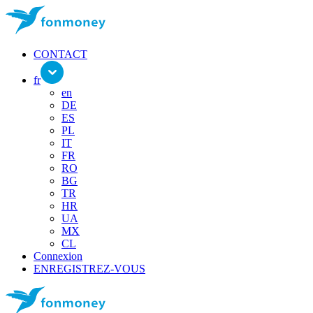
CONTACT
fr
en
DE
ES
PL
IT
FR
RO
BG
TR
HR
UA
MX
CL
Connexion
ENREGISTREZ-VOUS