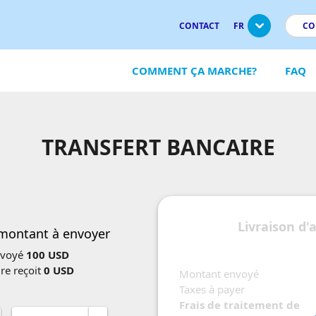
CONTACT
FR
CO
COMMENT ÇA MARCHE?
FAQ
TRANSFERT BANCAIRE
Livraison d'
 montant à envoyer
nvoyé
100 USD
ire reçoit
0 USD
Montant envoyé
Taxes à payer
Frais de traitement de