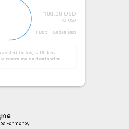
100.00 USD
93 USD
1 USD = 0.9259 USD
transfert inclus, s'affichera
z la commune de destination.
igne
 avec Fonmoney