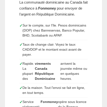
La communauté dominicaine au Canada fait
confiance à
Fonmoney
pour envoyer de
l'argent en République Dominicaine.
Sur le compte, sur l'île. Pesos dominicains
✓
(DOP) chez Banreservas, Banco Popular,
BHD, Scotiabank ou APAP.
Taux de change clair. Voyez le taux
✓
CAD/DOP et le montant exact avant de
payer.
Rapide.
virements
arrivent la
✓
La
Canada
journée même ou
plupart
République
en quelques
des
Dominicaine
heures.
De la maison. Tout l'envoi se fait en ligne,
✓
en tout temps.
Service
Fonmoney
opère sous licence
✓
réglementé.
de la Banque