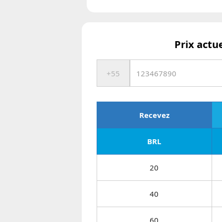
Prix actu
Recevez
BRL
20
40
60