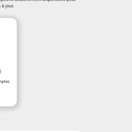
à jour.
l
omptes