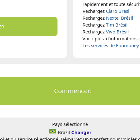
rapidement et toute sécur
Rechargez
Claro Brésil
Rechargez
Nextel Brésil
Rechargez
Tim Brésil
ER
Rechargez
Vivo Brésil
Voici plus d’informations
Les services de Fonmoney 
Commencer!
Pays sélectionné
Brazil
Changer
oi et du service sélectionné. Démarrez un transfert pour voir les