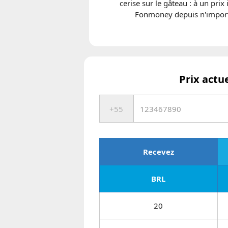
cerise sur le gâteau : à un pri
Fonmoney depuis n'importe
Prix actu
Recevez
BRL
20